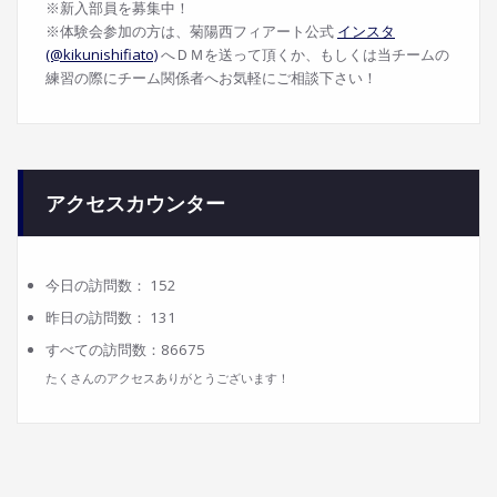
※新入部員を募集中！
※体験会参加の方は、菊陽西フィアート公式
インスタ
(@kikunishifiato)
へＤＭを送って頂くか、もしくは当チームの
練習の際にチーム関係者へお気軽にご相談下さい！
アクセスカウンター
今日の訪問数：
152
昨日の訪問数：
131
すべての訪問数：
86675
たくさんのアクセスありがとうございます！