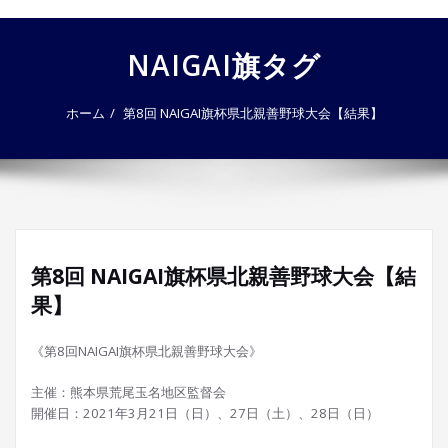
ゲ
ー
NAIGAI旗タグ
シ
ョ
ン
ホーム
第8回 NAIGAI旗杯県北親善野球大会【結果】
を
切
り
替
え
第8回 NAIGAI旗杯県北親善野球大会【結
果】
《第8回NAIGAI旗杯県北親善野球大会》
主催：熊本県荒尾玉名地区監督会
開催日：2021年3月21日（日）、27日（土）、28日（日）