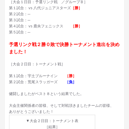
［大会１日目：予選リンク戦 ／グループＢ］
第１試合： vs 八代ジュニアスターズ
［勝］
第２試合：─
第３試合：─
第４試合： vs 鹿央フェニックス
［勝］
第５試合：─
予選リンク戦２勝０敗で決勝トーナメント進出を決め
ました！
［大会２日目：トーナメント戦］
第１試合：宇土ブルーナイン
［勝］
第２試合：荒尾スラッガーズ
［負］
健闘しましたがベスト８という結果でした。
大会主催関係者の皆様、そして対戦頂きましたチームの皆様、
ありがとうございました！
▼大会２日目：トーナメント表
［結果］