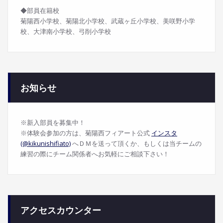
◆部員在籍校
菊陽西小学校、菊陽北小学校、武蔵ヶ丘小学校、美咲野小学
校、大津南小学校、弓削小学校
お知らせ
※新入部員を募集中！
※体験会参加の方は、菊陽西フィアート公式
インスタ
(@kikunishifiato)
へＤＭを送って頂くか、もしくは当チームの
練習の際にチーム関係者へお気軽にご相談下さい！
アクセスカウンター