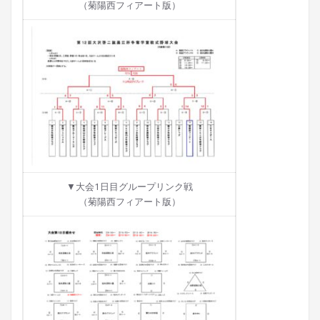
（菊陽西フィアート版）
▼大会1日目グループリンク戦
（菊陽西フィアート版）