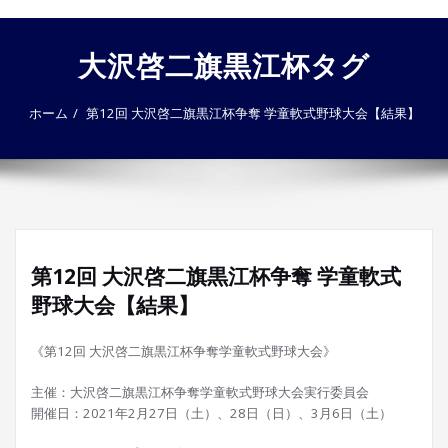
ゲ
ー
大沢啓二旗黒江杯タグ
シ
ョ
ン
ホーム
第12回 大沢啓二旗黒江杯争奪 学童軟式野球大会【結果】
を
切
り
替
え
第12回 大沢啓二旗黒江杯争奪 学童軟式
野球大会【結果】
《第12回 大沢啓二旗黒江杯争奪学童軟式野球大会》
主催：大沢啓二旗黒江杯争奪学童軟式野球大会実行委員会
開催日：2021年2月27日（土）、28日（日）、3月6日（土）