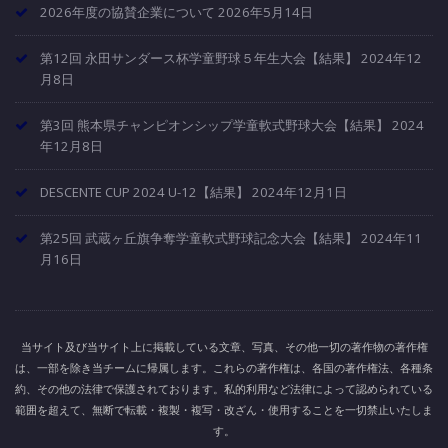
2026年度の協賛企業について
2026年5月14日
第12回 永田サンダース杯学童野球５年生大会【結果】
2024年12
月8日
第3回 熊本県チャンピオンシップ学童軟式野球大会【結果】
2024
年12月8日
DESCENTE CUP 2024 U-12【結果】
2024年12月1日
第25回 武蔵ヶ丘旗争奪学童軟式野球記念大会【結果】
2024年11
月16日
当サイト及び当サイト上に掲載している文章、写真、その他一切の著作物の著作権
は、一部を除き当チームに帰属します。これらの著作権は、各国の著作権法、各種条
約、その他の法律で保護されております。私的利用など法律によって認められている
範囲を超えて、無断で転載・複製・複写・改ざん・使用することを一切禁止いたしま
す。