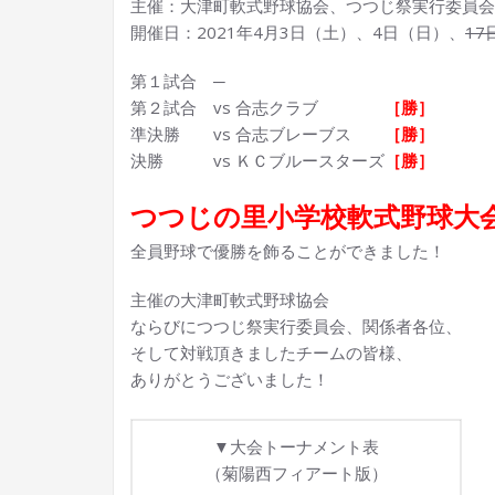
主催：大津町軟式野球協会、つつじ祭実行委員会
開催日：2021年4月3日（土）、4日（日）、
17
第１試合 ─
第２試合 vs 合志クラブ
［勝］
準決勝 vs 合志ブレーブス
［勝］
決勝 vs ＫＣブルースターズ
［勝］
つつじの里小学校軟式野球大
全員野球で優勝を飾ることができました！
主催の大津町軟式野球協会
ならびにつつじ祭実行委員会、関係者各位、
そして対戦頂きましたチームの皆様、
ありがとうございました！
▼大会トーナメント表
（菊陽西フィアート版）