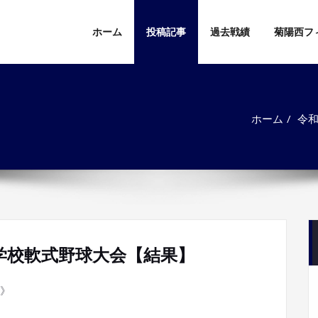
ホーム
投稿記事
過去戦績
菊陽西フ
ホーム
令
学校軟式野球大会【結果】
》