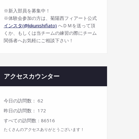
※新入部員を募集中！
※体験会参加の方は、菊陽西フィアート公式
インスタ(@kikunishifiato)
へＤＭを送って頂
くか、もしくは当チームの練習の際にチーム
関係者へお気軽にご相談下さい！
アクセスカウンター
今日の訪問数：
62
昨日の訪問数：
172
すべての訪問数：
86516
たくさんのアクセスありがとうございます！