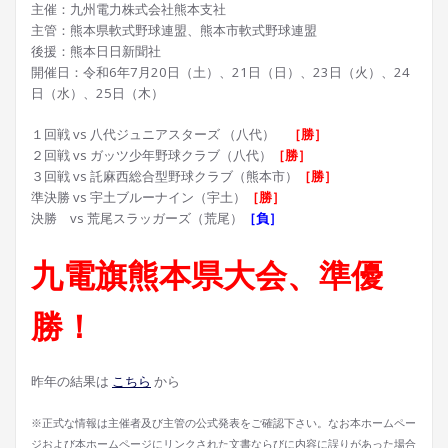
主催：九州電力株式会社熊本支社
主管：熊本県軟式野球連盟、熊本市軟式野球連盟
後援：熊本日日新聞社
開催日：令和6年7月20日（土）、21日（日）、23日（火）、24
日（水）、25日（木）
１回戦 vs 八代ジュニアスターズ （八代）
［勝］
２回戦 vs ガッツ少年野球クラブ（八代）
［勝］
３回戦 vs 託麻西総合型野球クラブ（熊本市）
［勝］
準決勝 vs 宇土ブルーナイン（宇土）
［勝］
決勝 vs 荒尾スラッガーズ（荒尾）
［負］
九電旗熊本県大会、準優
勝！
昨年の結果は
こちら
から
※正式な情報は主催者及び主管の公式発表をご確認下さい。なお本ホームペー
ジおよび本ホームページにリンクされた文書ならびに内容に誤りがあった場合