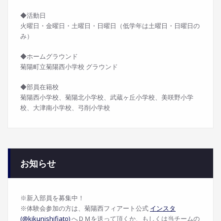
◆活動日
火曜日・金曜日・土曜日・日曜日（低学年は土曜日・日曜日の
み）
◆ホームグラウンド
菊陽町立菊陽西小学校 グラウンド
◆部員在籍校
菊陽西小学校、菊陽北小学校、武蔵ヶ丘小学校、美咲野小学
校、大津南小学校、弓削小学校
お知らせ
※新入部員を募集中！
※体験会参加の方は、菊陽西フィアート公式
インスタ
(@kikunishifiato)
へＤＭを送って頂くか、もしくは当チームの