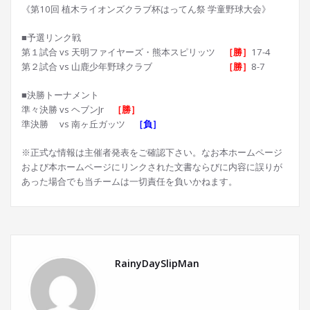
《第10回 植木ライオンズクラブ杯はってん祭 学童野球大会》
■予選リンク戦
第１試合 vs 天明ファイヤーズ・熊本スピリッツ
［勝］
17-4
第２試合 vs 山鹿少年野球クラブ
［勝］
8-7
■決勝トーナメント
準々決勝 vs ヘブンJr
［勝］
準決勝 vs 南ヶ丘ガッツ
［負］
※正式な情報は主催者発表をご確認下さい。なお本ホームページ
および本ホームページにリンクされた文書ならびに内容に誤りが
あった場合でも当チームは一切責任を負いかねます。
RainyDaySlipMan