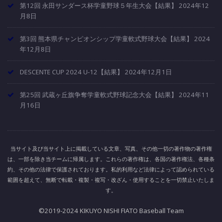
第12回 永田サンダース杯学童野球５年生大会【結果】
2024年12
月8日
第3回 熊本県チャンピオンシップ学童軟式野球大会【結果】
2024
年12月8日
DESCENTE CUP 2024 U-12【結果】
2024年12月1日
第25回 武蔵ヶ丘旗争奪学童軟式野球記念大会【結果】
2024年11
月16日
当サイト及び当サイト上に掲載している文章、写真、その他一切の著作物の著作権
は、一部を除き当チームに帰属します。これらの著作権は、各国の著作権法、各種条
約、その他の法律で保護されております。私的利用など法律によって認められている
範囲を超えて、無断で転載・複製・複写・改ざん・使用することを一切禁止いたしま
す。
©2019-2024 KIKUYO NISHI FIATO Baseball Team