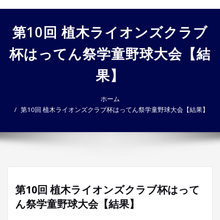
ゲ
ー
第10回 植木ライオンズクラブ
シ
ョ
杯はってん祭学童野球大会【結
ン
を
果】
切
り
替
ホーム
え
第10回 植木ライオンズクラブ杯はってん祭学童野球大会【結果】
第10回 植木ライオンズクラブ杯はって
ん祭学童野球大会【結果】