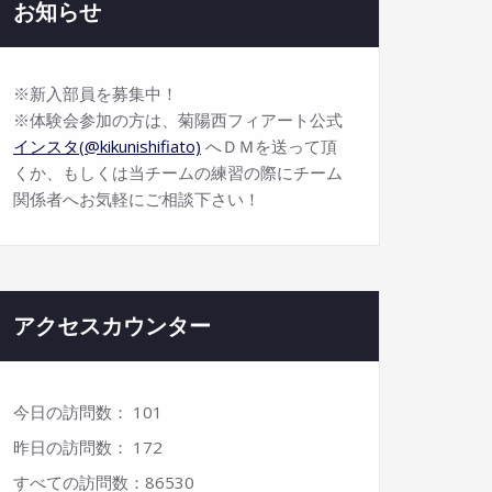
お知らせ
※新入部員を募集中！
※体験会参加の方は、菊陽西フィアート公式
インスタ(@kikunishifiato)
へＤＭを送って頂
くか、もしくは当チームの練習の際にチーム
関係者へお気軽にご相談下さい！
アクセスカウンター
今日の訪問数：
101
昨日の訪問数：
172
すべての訪問数：
86530