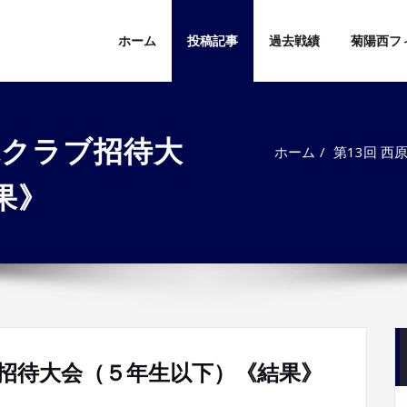
ホーム
投稿記事
過去戦績
菊陽西フ
球クラブ招待大
ホーム
第13回 
果》
ブ招待大会（５年生以下）《結果》