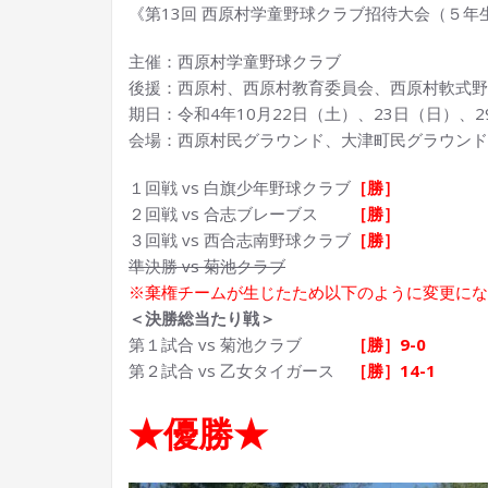
《第13回 西原村学童野球クラブ招待大会（５年
主催：西原村学童野球クラブ
後援：西原村、西原村教育委員会、西原村軟式野
期日：令和4年10月22日（土）、23日（日）、2
会場：西原村民グラウンド、大津町民グラウンド
１回戦 vs 白旗少年野球クラブ
［勝］
２回戦 vs 合志ブレーブス
［勝］
３回戦 vs 西合志南野球クラブ
［勝］
準決勝 vs 菊池クラブ
※棄権チームが生じたため以下のように変更にな
＜決勝総当たり戦＞
第１試合 vs 菊池クラブ
［勝］9-0
第２試合 vs 乙女タイガース
［勝］14-1
★優勝★