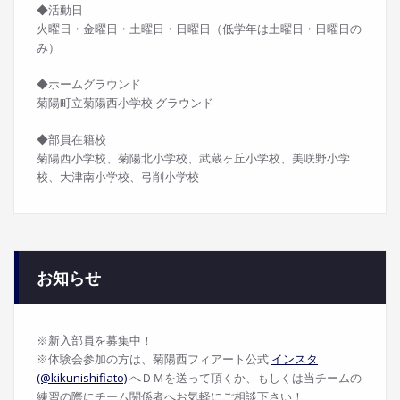
◆活動日
火曜日・金曜日・土曜日・日曜日（低学年は土曜日・日曜日の
み）
◆ホームグラウンド
菊陽町立菊陽西小学校 グラウンド
◆部員在籍校
菊陽西小学校、菊陽北小学校、武蔵ヶ丘小学校、美咲野小学
校、大津南小学校、弓削小学校
お知らせ
※新入部員を募集中！
※体験会参加の方は、菊陽西フィアート公式
インスタ
(@kikunishifiato)
へＤＭを送って頂くか、もしくは当チームの
練習の際にチーム関係者へお気軽にご相談下さい！