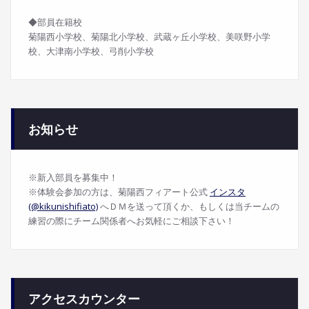
◆部員在籍校
菊陽西小学校、菊陽北小学校、武蔵ヶ丘小学校、美咲野小学
校、大津南小学校、弓削小学校
お知らせ
※新入部員を募集中！
※体験会参加の方は、菊陽西フィアート公式
インスタ
(@kikunishifiato)
へＤＭを送って頂くか、もしくは当チームの
練習の際にチーム関係者へお気軽にご相談下さい！
アクセスカウンター