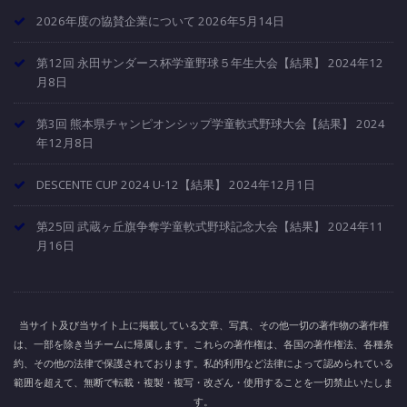
2026年度の協賛企業について
2026年5月14日
第12回 永田サンダース杯学童野球５年生大会【結果】
2024年12
月8日
第3回 熊本県チャンピオンシップ学童軟式野球大会【結果】
2024
年12月8日
DESCENTE CUP 2024 U-12【結果】
2024年12月1日
第25回 武蔵ヶ丘旗争奪学童軟式野球記念大会【結果】
2024年11
月16日
当サイト及び当サイト上に掲載している文章、写真、その他一切の著作物の著作権
は、一部を除き当チームに帰属します。これらの著作権は、各国の著作権法、各種条
約、その他の法律で保護されております。私的利用など法律によって認められている
範囲を超えて、無断で転載・複製・複写・改ざん・使用することを一切禁止いたしま
す。