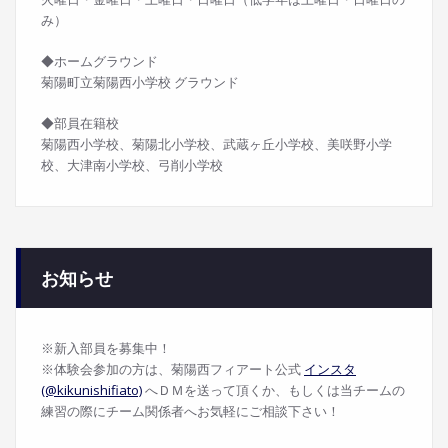
み）
◆ホームグラウンド
菊陽町立菊陽西小学校 グラウンド
◆部員在籍校
菊陽西小学校、菊陽北小学校、武蔵ヶ丘小学校、美咲野小学
校、大津南小学校、弓削小学校
お知らせ
※新入部員を募集中！
※体験会参加の方は、菊陽西フィアート公式
インスタ
(@kikunishifiato)
へＤＭを送って頂くか、もしくは当チームの
練習の際にチーム関係者へお気軽にご相談下さい！