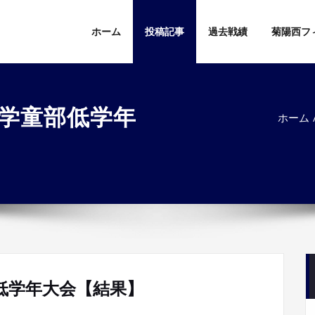
ホーム
投稿記事
過去戦績
菊陽西フ
季学童部低学年
ホーム
低学年大会【結果】