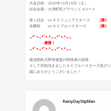
大会日程：2020年10月10日（土）
試合会場：大津町民グラウンド Aコート
第１試合 vs ＫＣジュニアスターズ
［勝］
決勝戦 vs ＫＣブルースターズ
［勝］
.｡*ﾟ+.｡*ﾟ+.*.｡.｡*ﾟ+.*.｡.｡
優勝！
.｡*ﾟ+.｡*ﾟ+.*.｡.｡*ﾟ+.*.｡.｡
菊池郡軟式野球連盟の関係者の皆様、
そして対戦頂きましたＫＣブルースターズ及びジ
誠にありがとうございました！
RainyDaySlipMan