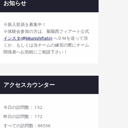
お知らせ
※新入部員を募集中！
※体験会参加の方は、菊陽西フィアート公式
インスタ(@kikunishifiato)
へＤＭを送って頂
くか、もしくは当チームの練習の際にチーム
関係者へお気軽にご相談下さい！
アクセスカウンター
今日の訪問数：
152
昨日の訪問数：
172
すべての訪問数：
86556