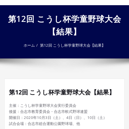
ゲ
ー
第12回 こうし杯学童野球大会
シ
ョ
【結果】
ン
を
切
ホーム
第12回 こうし杯学童野球大会【結果】
り
替
え
第12回 こうし杯学童野球大会【結果】
主催：こうし杯学童野球大会実行委員会
後援：合志市教育委員会・合志市軟式野球連盟
開催日：2020年10月3日（土）、4日（日）、10日（土）
試合会場：合志市総合運動公園野球場、他