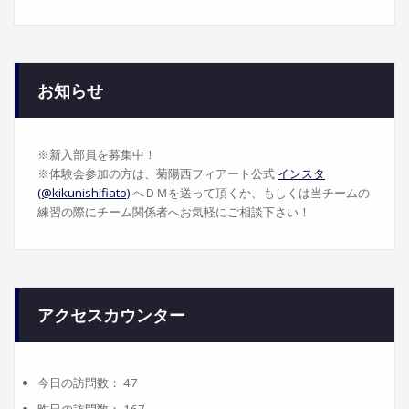
お知らせ
※新入部員を募集中！
※体験会参加の方は、菊陽西フィアート公式
インスタ
(@kikunishifiato)
へＤＭを送って頂くか、もしくは当チームの
練習の際にチーム関係者へお気軽にご相談下さい！
アクセスカウンター
今日の訪問数：
47
昨日の訪問数：
167