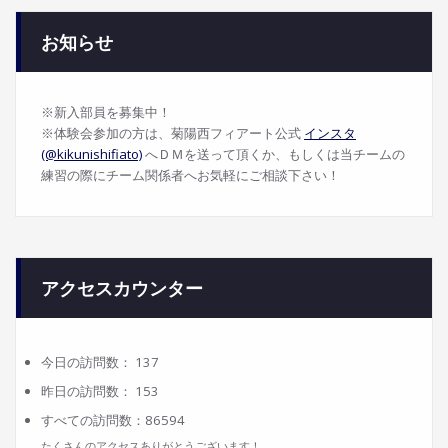
お知らせ
※新入部員を募集中！
※体験会参加の方は、菊陽西フィアート公式
インスタ
(@kikunishifiato)
へＤＭを送って頂くか、もしくは当チームの
練習の際にチーム関係者へお気軽にご相談下さい！
アクセスカウンター
今日の訪問数：
137
昨日の訪問数：
153
すべての訪問数：
86594
たくさんのアクセスありがとうございます！