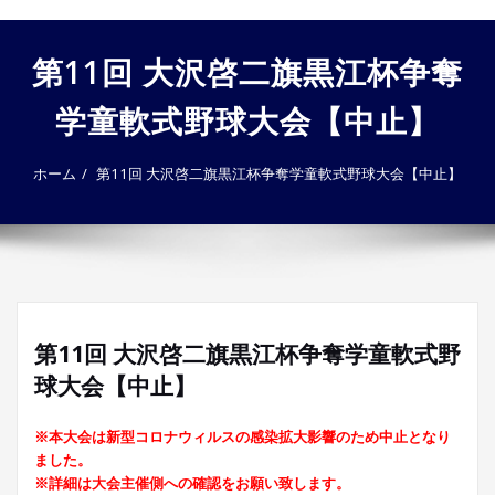
ゲ
ー
第11回 大沢啓二旗黒江杯争奪
シ
ョ
学童軟式野球大会【中止】
ン
を
切
ホーム
第11回 大沢啓二旗黒江杯争奪学童軟式野球大会【中止】
り
替
え
第11回 大沢啓二旗黒江杯争奪学童軟式野
球大会【中止】
※本大会は新型コロナウィルスの感染拡大影響のため中止となり
ました。
※詳細は大会主催側への確認をお願い致します。