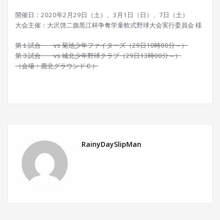
開催日：2020年2月29日（土）、3月1日（日）、7日（土）
大会主催：大沢啓二旗黒江杯争奪学童軟式野球大会実行委員会 様
第１試合 vs 菊池少年ファイターズ（29日10時00分～）
第３試合 vs 城北少年野球クラブ（29日13時00分～）
（会場：鹿北グラウンドＣ）
RainyDaySlipMan